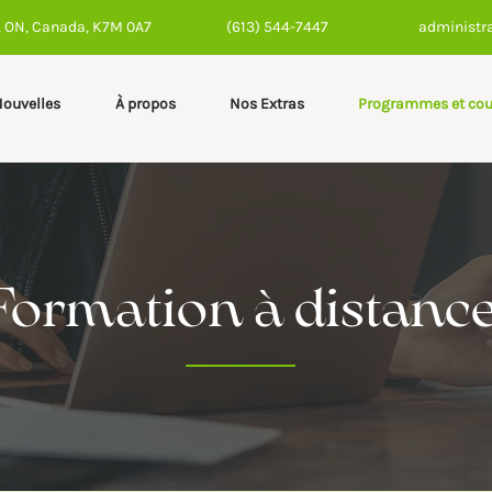
n, ON, Canada, K7M 0A7
(613) 544-7447
administr
ouvelles
À propos
Nos Extras
Programmes et cou
Formation à distanc