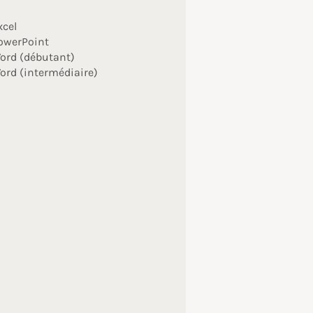
xcel
owerPoint
ord (débutant)
ord (intermédiaire)