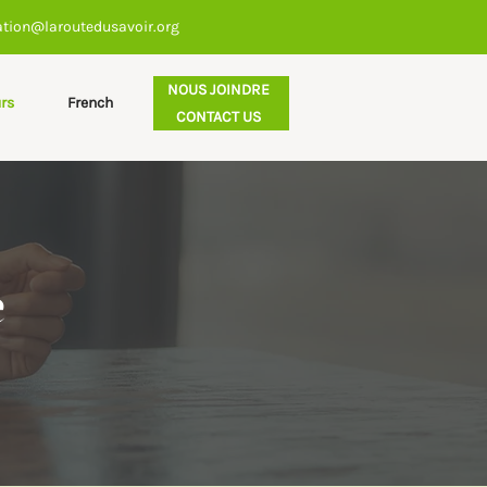
ation@laroutedusavoir.org
NOUS JOINDRE
rs
French
CONTACT US
e